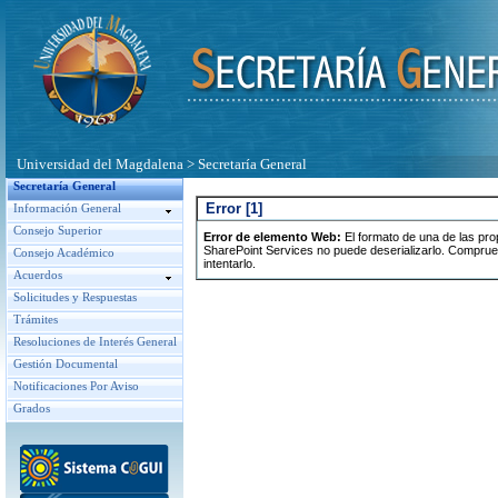
Universidad del Magdalena
>
Secretaría General
Secretaría General
Error ‭[1]‬
Información General
Consejo Superior
Error de elemento Web:
El formato de una de las pr
SharePoint Services no puede deserializarlo. Comprue
Consejo Académico
intentarlo.
Acuerdos
Solicitudes y Respuestas
Trámites
Resoluciones de Interés General
Gestión Documental
Notificaciones Por Aviso
Grados